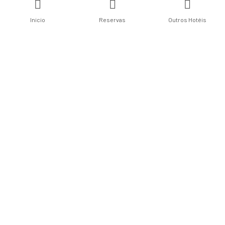
Inicio
Reservas
Outros Hotéis
Links Úteis
Nossos Hotéis
Contate-nos
Termos de Uso
Politica de Privacidade
Localização
Av. Amélia Amado, 875 – Centro,
Itabuna – BA, CEP 45600-065