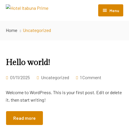
Menu
Início
Home
Uncategorized
O Hotel
Acomodações
Hello world!
Perguntas Frequentes
Nossos Hotéis
01/11/2025
Uncategorized
1 Comment
Contato
Welcome to WordPress. This is your first post. Edit or delete
it, then start writing!
Read more