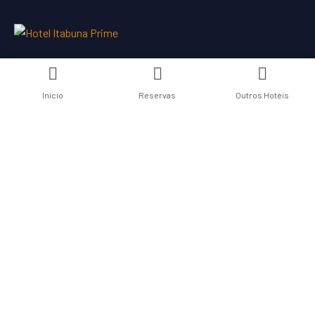
Inicio
Reservas
Outros Hotéis
Links Úteis
Nossos Hotéis
Contate-nos
Termos de Uso
Politica de Privacidade
Localização